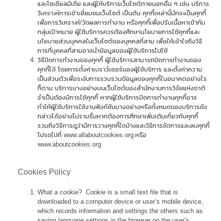
และโซเชียลมีเดีย และผู้ให้บริการเว็บไซต์ภายนอกอื่น ๆ เช่น บริการ
วิเคราะห์การเข้าเยี่ยมชมเว็บไซต์ เป็นต้น คุกกี้เหล่านี้มักจะเป็นคุกกี้
เพื่อการวิเคราะห์/วัดผลการทำงาน หรือคุกกี้เพื่อปรับเนื้อหาเข้ากับ
กลุ่มเป้าหมาย ผู้ใช้บริการควรต้องศึกษานโยบายการใช้คุกกี้และ
นโยบายส่วนบุคคลในเว็บไซต์ของบุคคลที่สาม เพื่อให้เข้าใจถึงวิธี
การที่บุคคลที่สามอาจนำข้อมูลของผู้ใช้บริการไปใช้
วิธีปิดการทำงานของคุกกี้ ผู้ใช้บริการสามารถปิดการทำงานของ
คุกกี้ได้ โดยการตั้งค่าเบราว์เซอร์ของผู้ใช้บริการ และตั้งค่าความ
เป็นส่วนตัวเพื่อระงับการรวบรวมข้อมูลของคุกกี้ในอนาคตอย่างไร
ก็ตาม บริการบางอย่างบนเว็บไซต์ของสำนักงานการวิจัยแห่งชาติ
จำเป็นต้องมีการใช้คุกกี้ หากผู้ใช้บริการปิดการทำงานคุกกี้อาจ
ทำให้ผู้ใช้บริการใช้งานฟังก์ชันบางอย่างหรือทั้งหมดของบริการดัง
กล่าวได้อย่างไม่ราบรื่นหากต้องการศึกษาเพิ่มเติมเกี่ยวกับคุกกี้
รวมถึงวิธีการดูว่ามีการวางคุกกี้ใดบ้างและวิธีการจัดการและลบคุกกี้
โปรดไปที่ www.allaboutcookies.org หรือ
www.aboutcookies.org
Cookies Policy
What a cookie? Cookie is a small text file that is
downloaded to a computer device or user’s mobile device,
which records information and settings the others such as
saving language settings in the browser on the user’s