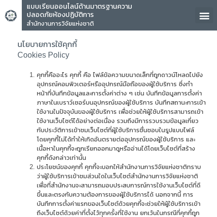
แบบเรียนออนไลน์ด้านมาตรฐานความ
ปลอดภัยห้องปฏิบัติการ
สำนักงานการวิจัยแห่งชาติ
นโยบายการใช้คุกกี้
Cookies Policy
คุกกี้คืออะไร คุกกี้ คือ ไฟล์ข้อความขนาดเล็กที่ถูกดาวน์โหลดไปยัง
อุปกรณ์คอมพิวเตอร์หรืออุปกรณ์มือถือของผู้ใช้บริการ ซึ่งทำ
หน้าที่บันทึกข้อมูลและการตั้งค่าต่าง ๆ เช่น บันทึกข้อมูลการตั้งค่า
ภาษาในเบราว์เซอร์บนอุปกรณ์ของผู้ใช้บริการ บันทึกสถานะการเข้า
ใช้งานในปัจจุบันของผู้ใช้บริการ เพื่อช่วยให้ผู้ใช้บริการสามารถเข้า
ใช้งานเว็บไซต์ได้อย่างต่อเนื่อง รวมถึงมีการรวบรวมข้อมูลเกี่ยว
กับประวัติการเข้าชมเว็บไซต์ที่ผู้ใช้บริการชื่นชอบในรูปแบบไฟล์
โดยคุกกี้ไม่ได้ทำให้เกิดอันตรายต่ออุปกรณ์ของผู้ใช้บริการ และ
เนื้อหาในคุกกี้จะถูกเรียกออกมาดูหรืออ่านได้โดยเว็บไซต์ที่สร้าง
คุกกี้ดังกล่าวเท่านั้น
ประโยชน์ของคุกกี้ คุกกี้จะบอกให้สำนักงานการวิจัยแห่งชาติทราบ
ว่าผู้ใช้บริการเข้าชมส่วนใดในเว็บไซต์สำนักงานการวิจัยแห่งชาติ
เพื่อที่สำนักงานจะสามารถมอบประสบการณ์การใช้งานเว็บไซต์ที่ดี
ขึ้นและตรงกับความต้องการของผู้ใช้บริการได้ นอกจากนี้ การ
บันทึกการตั้งค่าแรกของเว็บไซต์ด้วยคุกกี้จะช่วยให้ผู้ใช้บริการเข้า
ถึงเว็บไซต์ด้วยค่าที่ตั้งไว้ทุกครั้งที่ใช้งาน ยกเว้นในกรณีที่คุกกี้ถูก