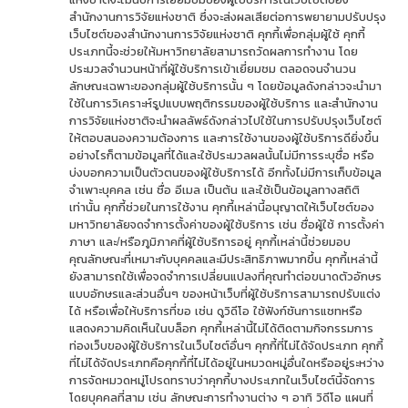
สำนักงานการวิจัยแห่งชาติ ซึ่งจะส่งผลเสียต่อการพยายามปรับปรุง
เว็บไซต์ของสำนักงานการวิจัยแห่งชาติ คุกกี้เพื่อกลุ่มผู้ใช้ คุกกี้
ประเภทนี้จะช่วยให้มหาวิทยาลัยสามารถวัดผลการทำงาน โดย
ประมวลจำนวนหน้าที่ผู้ใช้บริการเข้าเยี่ยมชม ตลอดจนจำนวน
ลักษณะเฉพาะของกลุ่มผู้ใช้บริการนั้น ๆ โดยข้อมูลดังกล่าวจะนำมา
ใช้ในการวิเคราะห์รูปแบบพฤติกรรมของผู้ใช้บริการ และสำนักงาน
การวิจัยแห่งชาติจะนำผลลัพธ์ดังกล่าวไปใช้ในการปรับปรุงเว็บไซต์
ให้ตอบสนองความต้องการ และการใช้งานของผู้ใช้บริการดียิ่งขึ้น
อย่างไรก็ตามข้อมูลที่ได้และใช้ประมวลผลนั้นไม่มีการระบุชื่อ หรือ
บ่งบอกความเป็นตัวตนของผู้ใช้บริการได้ อีกทั้งไม่มีการเก็บข้อมูล
จำเพาะบุคคล เช่น ชื่อ อีเมล เป็นต้น และใช้เป็นข้อมูลทางสถิติ
เท่านั้น คุกกี้ช่วยในการใช้งาน คุกกี้เหล่านี้อนุญาตให้เว็บไซต์ของ
มหาวิทยาลัยจดจำการตั้งค่าของผู้ใช้บริการ เช่น ชื่อผู้ใช้ การตั้งค่า
ภาษา และ/หรือภูมิภาคที่ผู้ใช้บริการอยู่ คุกกี้เหล่านี้ช่วยมอบ
คุณลักษณะที่เหมาะกับบุคคลและมีประสิทธิภาพมากขึ้น คุกกี้เหล่านี้
ยังสามารถใช้เพื่อจดจำการเปลี่ยนแปลงที่คุณทำต่อขนาดตัวอักษร
แบบอักษรและส่วนอื่นๆ ของหน้าเว็บที่ผู้ใช้บริการสามารถปรับแต่ง
ได้ หรือเพื่อให้บริการที่ขอ เช่น ดูวิดีโอ ใช้ฟังก์ชันการแชทหรือ
แสดงความคิดเห็นในบล็อก คุกกี้เหล่านี้ไม่ได้ติดตามกิจกรรมการ
ท่องเว็บของผู้ใช้บริการในเว็บไซต์อื่นๆ คุกกี้ที่ไม่ได้จัดประเภท คุกกี้
ที่ไม่ได้จัดประเภทคือคุกกี้ที่ไม่ได้อยู่ในหมวดหมู่อื่นใดหรืออยู่ระหว่าง
การจัดหมวดหมู่โปรดทราบว่าคุกกี้บางประเภทในเว็บไซต์นี้จัดการ
โดยบุคคลที่สาม เช่น ลักษณะการทำงานต่าง ๆ อาทิ วิดีโอ แผนที่