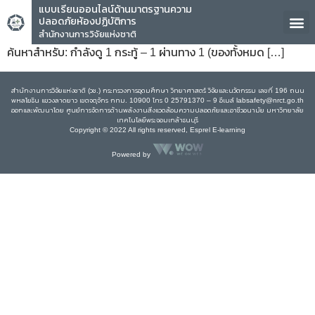
แบบเรียนออนไลน์ด้านมาตรฐานความ
ปลอดภัยห้องปฏิบัติการ
สำนักงานการวิจัยแห่งชาติ
ค้นหาสำหรับ: กำลังดู 1 กระทู้ – 1 ผ่านทาง 1 (ของทั้งหมด […]
สำนักงานการวิจัยแห่งชาติ (วช.) กระทรวงการอุดมศึกษา วิทยาศาสตร์ วิจัยและนวัตกรรม เลขที่ 196 ถนน
พหลโยธิน แขวงลาดยาว เขตจตุจักร กทม. 10900 โทร 0 25791370 – 9 อีเมล์ labsafety@nrct.go.th
ออกและพัฒนาโดย ศูนย์การจัดการด้านพลังงานสิ่งแวดล้อมความปลอดภัยและอาชีวอนามัย มหาวิทยาลัย
เทคโนโลยีพระจอมเกล้าธนบุรี
Copyright © 2022 All rights reserved, Esprel E-learning
Powered by