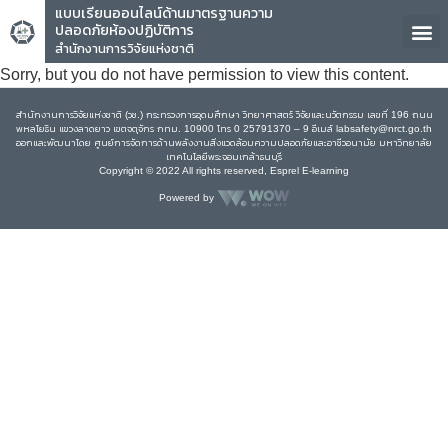
แบบเรียนออนไลน์ด้านมาตรฐานความ
ปลอดภัยห้องปฏิบัติการ
สำนักงานการวิจัยแห่งชาติ
Sorry, but you do not have permission to view this content.
สำนักงานการวิจัยแห่งชาติ (วช.) กระทรวงการอุดมศึกษา วิทยาศาสตร์ วิจัยและนวัตกรรม เลขที่ 196 ถนน
พหลโยธิน แขวงลาดยาว เขตจตุจักร กทม. 10900 โทร 0 25791370 – 9 อีเมล์ labsafety@nrct.go.th
ออกและพัฒนาโดย ศูนย์การจัดการด้านพลังงานสิ่งแวดล้อมความปลอดภัยและอาชีวอนามัย มหาวิทยาลัย
เทคโนโลยีพระจอมเกล้าธนบุรี
Copyright © 2022 All rights reserved, Esprel E-learning
Powered by