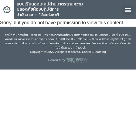
แบบเรียนออนไลน์ด้านมาตรฐานความ
ปลอดภัยห้องปฏิบัติการ
สำนักงานการวิจัยแห่งชาติ
Sorry, but you do not have permission to view this content.
สำนักงานการวิจัยแห่งชาติ (วช.) กระทรวงการอุดมศึกษา วิทยาศาสตร์ วิจัยและนวัตกรรม เลขที่ 196 ถนน
พหลโยธิน แขวงลาดยาว เขตจตุจักร กทม. 10900 โทร 0 25791370 – 9 อีเมล์ labsafety@nrct.go.th
ออกและพัฒนาโดย ศูนย์การจัดการด้านพลังงานสิ่งแวดล้อมความปลอดภัยและอาชีวอนามัย มหาวิทยาลัย
เทคโนโลยีพระจอมเกล้าธนบุรี
Copyright © 2022 All rights reserved, Esprel E-learning
Powered by