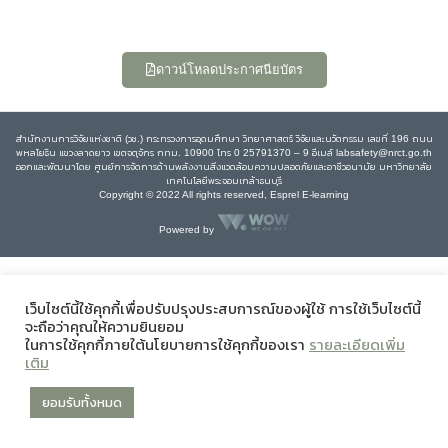
ดาวน์โหลดประกาศนียบัตร
สำนักงานการวิจัยแห่งชาติ (วช.) กระทรวงการอุดมศึกษา วิทยาศาสตร์ วิจัยและนวัตกรรม เลขที่ 196 ถนน
พหลโยธิน แขวงลาดยาว เขตจตุจักร กทม. 10900 โทร 0 25791370 – 9 อีเมล์ labsafety@nrct.go.th
ออกและพัฒนาโดย ศูนย์การจัดการด้านพลังงานสิ่งแวดล้อมความปลอดภัยและอาชีวอนามัย มหาวิทยาลัย
เทคโนโลยีพระจอมเกล้าธนบุรี
Copyright © 2022 All rights reserved, Esprel E-learning
Powered by
เว็บไซต์นี้ใช้คุกกี้เพื่อปรับปรุงประสบการณ์ของผู้ใช้ การใช้เว็บไซต์นี้
จะถือว่าคุณให้ความยินยอม
ในการใช้คุกกี้ภายใต้นโยบายการใช้คุกกี้ของเรา
รายละเอียดเพิ่ม
เติม
ยอมรับทั้งหมด