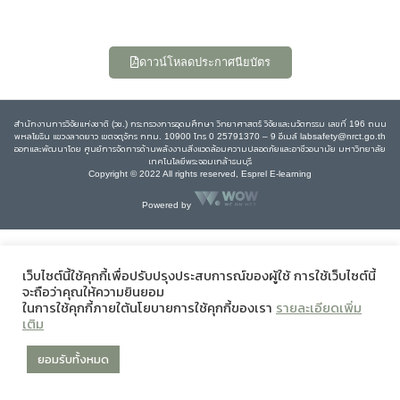
ดาวน์โหลดประกาศนียบัตร
สำนักงานการวิจัยแห่งชาติ (วช.) กระทรวงการอุดมศึกษา วิทยาศาสตร์ วิจัยและนวัตกรรม เลขที่ 196 ถนน
พหลโยธิน แขวงลาดยาว เขตจตุจักร กทม. 10900 โทร 0 25791370 – 9 อีเมล์ labsafety@nrct.go.th
ออกและพัฒนาโดย ศูนย์การจัดการด้านพลังงานสิ่งแวดล้อมความปลอดภัยและอาชีวอนามัย มหาวิทยาลัย
เทคโนโลยีพระจอมเกล้าธนบุรี
Copyright © 2022 All rights reserved, Esprel E-learning
Powered by
เว็บไซต์นี้ใช้คุกกี้เพื่อปรับปรุงประสบการณ์ของผู้ใช้ การใช้เว็บไซต์นี้
จะถือว่าคุณให้ความยินยอม
ในการใช้คุกกี้ภายใต้นโยบายการใช้คุกกี้ของเรา
รายละเอียดเพิ่ม
เติม
ยอมรับทั้งหมด