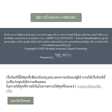
ดาวน์โหลดประกาศนียบัตร
สำนักงานการวิจัยแห่งชาติ (วช.) กระทรวงการอุดมศึกษา วิทยาศาสตร์ วิจัยและนวัตกรรม เลขที่ 196 ถนน
พหลโยธิน แขวงลาดยาว เขตจตุจักร กทม. 10900 โทร 0 25791370 – 9 อีเมล์ labsafety@nrct.go.th
ออกและพัฒนาโดย ศูนย์การจัดการด้านพลังงานสิ่งแวดล้อมความปลอดภัยและอาชีวอนามัย มหาวิทยาลัย
เทคโนโลยีพระจอมเกล้าธนบุรี
Copyright © 2022 All rights reserved, Esprel E-learning
Powered by
เว็บไซต์นี้ใช้คุกกี้เพื่อปรับปรุงประสบการณ์ของผู้ใช้ การใช้เว็บไซต์นี้
จะถือว่าคุณให้ความยินยอม
ในการใช้คุกกี้ภายใต้นโยบายการใช้คุกกี้ของเรา
รายละเอียดเพิ่ม
เติม
ยอมรับทั้งหมด