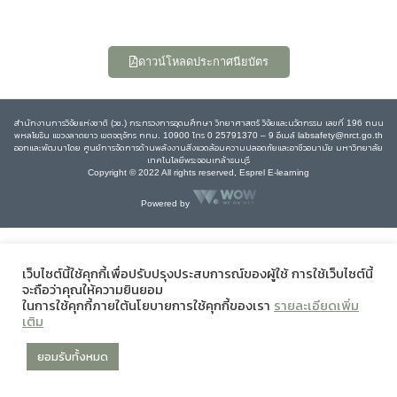
ดาวน์โหลดประกาศนียบัตร
สำนักงานการวิจัยแห่งชาติ (วช.) กระทรวงการอุดมศึกษา วิทยาศาสตร์ วิจัยและนวัตกรรม เลขที่ 196 ถนน
พหลโยธิน แขวงลาดยาว เขตจตุจักร กทม. 10900 โทร 0 25791370 – 9 อีเมล์ labsafety@nrct.go.th
ออกและพัฒนาโดย ศูนย์การจัดการด้านพลังงานสิ่งแวดล้อมความปลอดภัยและอาชีวอนามัย มหาวิทยาลัย
เทคโนโลยีพระจอมเกล้าธนบุรี
Copyright © 2022 All rights reserved, Esprel E-learning
Powered by
เว็บไซต์นี้ใช้คุกกี้เพื่อปรับปรุงประสบการณ์ของผู้ใช้ การใช้เว็บไซต์นี้
จะถือว่าคุณให้ความยินยอม
ในการใช้คุกกี้ภายใต้นโยบายการใช้คุกกี้ของเรา
รายละเอียดเพิ่ม
เติม
ยอมรับทั้งหมด