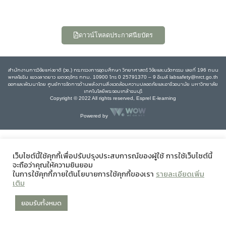
ดาวน์โหลดประกาศนียบัตร
สำนักงานการวิจัยแห่งชาติ (วช.) กระทรวงการอุดมศึกษา วิทยาศาสตร์ วิจัยและนวัตกรรม เลขที่ 196 ถนน
พหลโยธิน แขวงลาดยาว เขตจตุจักร กทม. 10900 โทร 0 25791370 – 9 อีเมล์ labsafety@nrct.go.th
ออกและพัฒนาโดย ศูนย์การจัดการด้านพลังงานสิ่งแวดล้อมความปลอดภัยและอาชีวอนามัย มหาวิทยาลัย
เทคโนโลยีพระจอมเกล้าธนบุรี
Copyright © 2022 All rights reserved, Esprel E-learning
Powered by
เว็บไซต์นี้ใช้คุกกี้เพื่อปรับปรุงประสบการณ์ของผู้ใช้ การใช้เว็บไซต์นี้
จะถือว่าคุณให้ความยินยอม
ในการใช้คุกกี้ภายใต้นโยบายการใช้คุกกี้ของเรา
รายละเอียดเพิ่ม
เติม
ยอมรับทั้งหมด