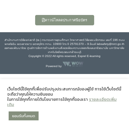
ดาวน์โหลดประกาศนียบัตร
สำนักงานการวิจัยแห่งชาติ (วช.) กระทรวงการอุดมศึกษา วิทยาศาสตร์ วิจัยและนวัตกรรม เลขที่ 196 ถนน
พหลโยธิน แขวงลาดยาว เขตจตุจักร กทม. 10900 โทร 0 25791370 – 9 อีเมล์ labsafety@nrct.go.th
ออกและพัฒนาโดย ศูนย์การจัดการด้านพลังงานสิ่งแวดล้อมความปลอดภัยและอาชีวอนามัย มหาวิทยาลัย
เทคโนโลยีพระจอมเกล้าธนบุรี
Copyright © 2022 All rights reserved, Esprel E-learning
Powered by
เว็บไซต์นี้ใช้คุกกี้เพื่อปรับปรุงประสบการณ์ของผู้ใช้ การใช้เว็บไซต์นี้
จะถือว่าคุณให้ความยินยอม
ในการใช้คุกกี้ภายใต้นโยบายการใช้คุกกี้ของเรา
รายละเอียดเพิ่ม
เติม
ยอมรับทั้งหมด