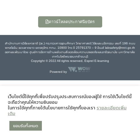
ดาวน์โหลดประกาศนียบัตร
สำนักงานการวิจัยแห่งชาติ (วช.) กระทรวงการอุดมศึกษา วิทยาศาสตร์ วิจัยและนวัตกรรม เลขที่ 196 ถนน
พหลโยธิน แขวงลาดยาว เขตจตุจักร กทม. 10900 โทร 0 25791370 – 9 อีเมล์ labsafety@nrct.go.th
ออกและพัฒนาโดย ศูนย์การจัดการด้านพลังงานสิ่งแวดล้อมความปลอดภัยและอาชีวอนามัย มหาวิทยาลัย
เทคโนโลยีพระจอมเกล้าธนบุรี
Copyright © 2022 All rights reserved, Esprel E-learning
Powered by
เว็บไซต์นี้ใช้คุกกี้เพื่อปรับปรุงประสบการณ์ของผู้ใช้ การใช้เว็บไซต์นี้
จะถือว่าคุณให้ความยินยอม
ในการใช้คุกกี้ภายใต้นโยบายการใช้คุกกี้ของเรา
รายละเอียดเพิ่ม
เติม
ยอมรับทั้งหมด