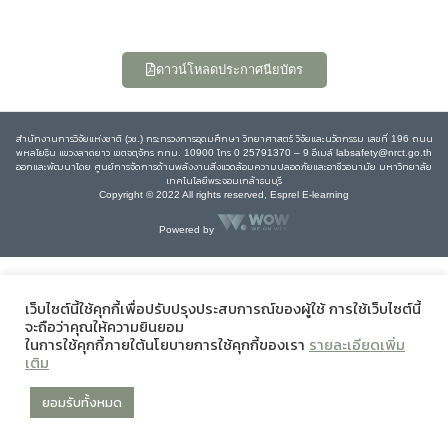
ดาวน์โหลดประกาศนียบัตร
สำนักงานการวิจัยแห่งชาติ (วช.) กระทรวงการอุดมศึกษา วิทยาศาสตร์ วิจัยและนวัตกรรม เลขที่ 196 ถนน
พหลโยธิน แขวงลาดยาว เขตจตุจักร กทม. 10900 โทร 0 25791370 – 9 อีเมล์ labsafety@nrct.go.th
ออกและพัฒนาโดย ศูนย์การจัดการด้านพลังงานสิ่งแวดล้อมความปลอดภัยและอาชีวอนามัย มหาวิทยาลัย
เทคโนโลยีพระจอมเกล้าธนบุรี
Copyright © 2022 All rights reserved, Esprel E-learning
Powered by
เว็บไซต์นี้ใช้คุกกี้เพื่อปรับปรุงประสบการณ์ของผู้ใช้ การใช้เว็บไซต์นี้
จะถือว่าคุณให้ความยินยอม
ในการใช้คุกกี้ภายใต้นโยบายการใช้คุกกี้ของเรา
รายละเอียดเพิ่ม
เติม
ยอมรับทั้งหมด