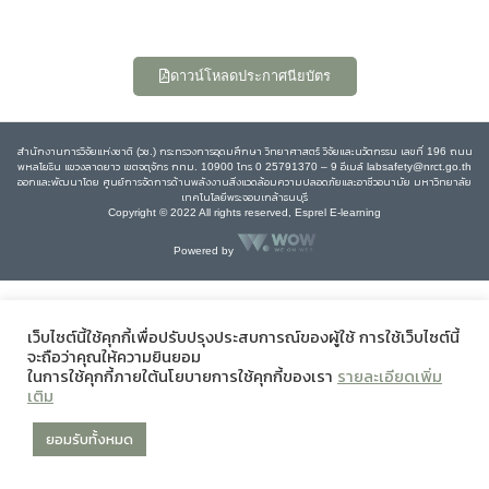
ดาวน์โหลดประกาศนียบัตร
สำนักงานการวิจัยแห่งชาติ (วช.) กระทรวงการอุดมศึกษา วิทยาศาสตร์ วิจัยและนวัตกรรม เลขที่ 196 ถนน
พหลโยธิน แขวงลาดยาว เขตจตุจักร กทม. 10900 โทร 0 25791370 – 9 อีเมล์ labsafety@nrct.go.th
ออกและพัฒนาโดย ศูนย์การจัดการด้านพลังงานสิ่งแวดล้อมความปลอดภัยและอาชีวอนามัย มหาวิทยาลัย
เทคโนโลยีพระจอมเกล้าธนบุรี
Copyright © 2022 All rights reserved, Esprel E-learning
Powered by
เว็บไซต์นี้ใช้คุกกี้เพื่อปรับปรุงประสบการณ์ของผู้ใช้ การใช้เว็บไซต์นี้
จะถือว่าคุณให้ความยินยอม
ในการใช้คุกกี้ภายใต้นโยบายการใช้คุกกี้ของเรา
รายละเอียดเพิ่ม
เติม
ยอมรับทั้งหมด