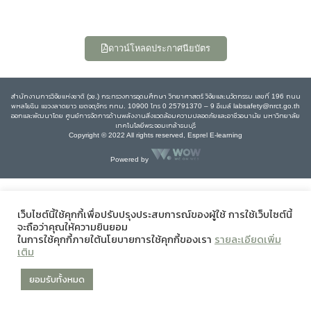
ดาวน์โหลดประกาศนียบัตร
สำนักงานการวิจัยแห่งชาติ (วช.) กระทรวงการอุดมศึกษา วิทยาศาสตร์ วิจัยและนวัตกรรม เลขที่ 196 ถนน
พหลโยธิน แขวงลาดยาว เขตจตุจักร กทม. 10900 โทร 0 25791370 – 9 อีเมล์ labsafety@nrct.go.th
ออกและพัฒนาโดย ศูนย์การจัดการด้านพลังงานสิ่งแวดล้อมความปลอดภัยและอาชีวอนามัย มหาวิทยาลัย
เทคโนโลยีพระจอมเกล้าธนบุรี
Copyright © 2022 All rights reserved, Esprel E-learning
Powered by
เว็บไซต์นี้ใช้คุกกี้เพื่อปรับปรุงประสบการณ์ของผู้ใช้ การใช้เว็บไซต์นี้
จะถือว่าคุณให้ความยินยอม
ในการใช้คุกกี้ภายใต้นโยบายการใช้คุกกี้ของเรา
รายละเอียดเพิ่ม
เติม
ยอมรับทั้งหมด