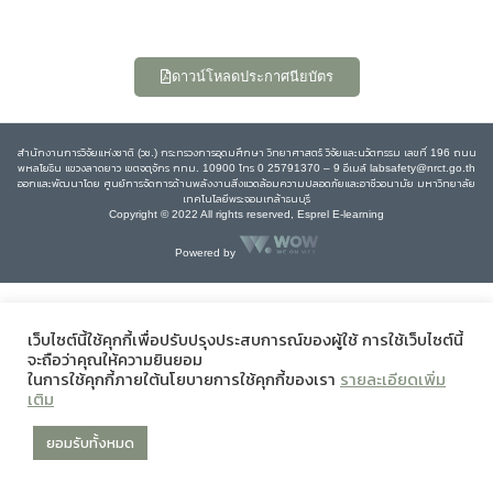
ดาวน์โหลดประกาศนียบัตร
สำนักงานการวิจัยแห่งชาติ (วช.) กระทรวงการอุดมศึกษา วิทยาศาสตร์ วิจัยและนวัตกรรม เลขที่ 196 ถนน
พหลโยธิน แขวงลาดยาว เขตจตุจักร กทม. 10900 โทร 0 25791370 – 9 อีเมล์ labsafety@nrct.go.th
ออกและพัฒนาโดย ศูนย์การจัดการด้านพลังงานสิ่งแวดล้อมความปลอดภัยและอาชีวอนามัย มหาวิทยาลัย
เทคโนโลยีพระจอมเกล้าธนบุรี
Copyright © 2022 All rights reserved, Esprel E-learning
Powered by
เว็บไซต์นี้ใช้คุกกี้เพื่อปรับปรุงประสบการณ์ของผู้ใช้ การใช้เว็บไซต์นี้
จะถือว่าคุณให้ความยินยอม
ในการใช้คุกกี้ภายใต้นโยบายการใช้คุกกี้ของเรา
รายละเอียดเพิ่ม
เติม
ยอมรับทั้งหมด