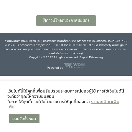
ดาวน์โหลดประกาศนียบัตร
สำนักงานการวิจัยแห่งชาติ (วช.) กระทรวงการอุดมศึกษา วิทยาศาสตร์ วิจัยและนวัตกรรม เลขที่ 196 ถนน
พหลโยธิน แขวงลาดยาว เขตจตุจักร กทม. 10900 โทร 0 25791370 – 9 อีเมล์ labsafety@nrct.go.th
ออกและพัฒนาโดย ศูนย์การจัดการด้านพลังงานสิ่งแวดล้อมความปลอดภัยและอาชีวอนามัย มหาวิทยาลัย
เทคโนโลยีพระจอมเกล้าธนบุรี
Copyright © 2022 All rights reserved, Esprel E-learning
Powered by
เว็บไซต์นี้ใช้คุกกี้เพื่อปรับปรุงประสบการณ์ของผู้ใช้ การใช้เว็บไซต์นี้
จะถือว่าคุณให้ความยินยอม
ในการใช้คุกกี้ภายใต้นโยบายการใช้คุกกี้ของเรา
รายละเอียดเพิ่ม
เติม
ยอมรับทั้งหมด