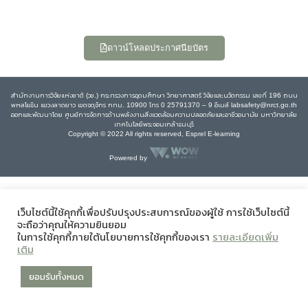
ดาวน์โหลดประกาศนียบัตร
สำนักงานการวิจัยแห่งชาติ (วช.) กระทรวงการอุดมศึกษา วิทยาศาสตร์ วิจัยและนวัตกรรม เลขที่ 196 ถนน
พหลโยธิน แขวงลาดยาว เขตจตุจักร กทม. 10900 โทร 0 25791370 – 9 อีเมล์ labsafety@nrct.go.th
ออกและพัฒนาโดย ศูนย์การจัดการด้านพลังงานสิ่งแวดล้อมความปลอดภัยและอาชีวอนามัย มหาวิทยาลัย
เทคโนโลยีพระจอมเกล้าธนบุรี
Copyright © 2022 All rights reserved, Esprel E-learning
Powered by
เว็บไซต์นี้ใช้คุกกี้เพื่อปรับปรุงประสบการณ์ของผู้ใช้ การใช้เว็บไซต์นี้
จะถือว่าคุณให้ความยินยอม
ในการใช้คุกกี้ภายใต้นโยบายการใช้คุกกี้ของเรา
รายละเอียดเพิ่ม
เติม
ยอมรับทั้งหมด