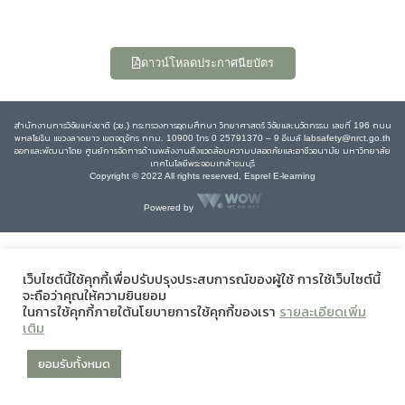
ดาวน์โหลดประกาศนียบัตร
สำนักงานการวิจัยแห่งชาติ (วช.) กระทรวงการอุดมศึกษา วิทยาศาสตร์ วิจัยและนวัตกรรม เลขที่ 196 ถนน
พหลโยธิน แขวงลาดยาว เขตจตุจักร กทม. 10900 โทร 0 25791370 – 9 อีเมล์ labsafety@nrct.go.th
ออกและพัฒนาโดย ศูนย์การจัดการด้านพลังงานสิ่งแวดล้อมความปลอดภัยและอาชีวอนามัย มหาวิทยาลัย
เทคโนโลยีพระจอมเกล้าธนบุรี
Copyright © 2022 All rights reserved, Esprel E-learning
Powered by
เว็บไซต์นี้ใช้คุกกี้เพื่อปรับปรุงประสบการณ์ของผู้ใช้ การใช้เว็บไซต์นี้
จะถือว่าคุณให้ความยินยอม
ในการใช้คุกกี้ภายใต้นโยบายการใช้คุกกี้ของเรา
รายละเอียดเพิ่ม
เติม
ยอมรับทั้งหมด