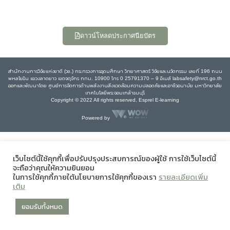
ดาวน์โหลดประกาศนียบัตร
สำนักงานการวิจัยแห่งชาติ (วช.) กระทรวงการอุดมศึกษา วิทยาศาสตร์ วิจัยและนวัตกรรม เลขที่ 196 ถนน
พหลโยธิน แขวงลาดยาว เขตจตุจักร กทม. 10900 โทร 0 25791370 – 9 อีเมล์ labsafety@nrct.go.th
ออกและพัฒนาโดย ศูนย์การจัดการด้านพลังงานสิ่งแวดล้อมความปลอดภัยและอาชีวอนามัย มหาวิทยาลัย
เทคโนโลยีพระจอมเกล้าธนบุรี
Copyright © 2022 All rights reserved, Esprel E-learning
Powered by
เว็บไซต์นี้ใช้คุกกี้เพื่อปรับปรุงประสบการณ์ของผู้ใช้ การใช้เว็บไซต์นี้
จะถือว่าคุณให้ความยินยอม
ในการใช้คุกกี้ภายใต้นโยบายการใช้คุกกี้ของเรา
รายละเอียดเพิ่ม
เติม
ยอมรับทั้งหมด