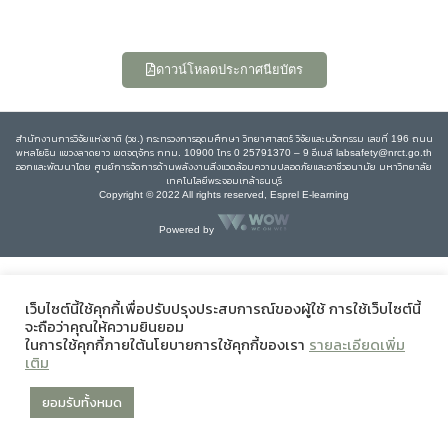
ดาวน์โหลดประกาศนียบัตร
สำนักงานการวิจัยแห่งชาติ (วช.) กระทรวงการอุดมศึกษา วิทยาศาสตร์ วิจัยและนวัตกรรม เลขที่ 196 ถนน
พหลโยธิน แขวงลาดยาว เขตจตุจักร กทม. 10900 โทร 0 25791370 – 9 อีเมล์ labsafety@nrct.go.th
ออกและพัฒนาโดย ศูนย์การจัดการด้านพลังงานสิ่งแวดล้อมความปลอดภัยและอาชีวอนามัย มหาวิทยาลัย
เทคโนโลยีพระจอมเกล้าธนบุรี
Copyright © 2022 All rights reserved, Esprel E-learning
Powered by
เว็บไซต์นี้ใช้คุกกี้เพื่อปรับปรุงประสบการณ์ของผู้ใช้ การใช้เว็บไซต์นี้
จะถือว่าคุณให้ความยินยอม
ในการใช้คุกกี้ภายใต้นโยบายการใช้คุกกี้ของเรา
รายละเอียดเพิ่ม
เติม
ยอมรับทั้งหมด