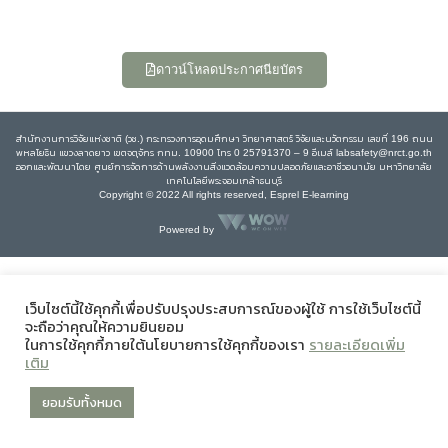
ดาวน์โหลดประกาศนียบัตร
สำนักงานการวิจัยแห่งชาติ (วช.) กระทรวงการอุดมศึกษา วิทยาศาสตร์ วิจัยและนวัตกรรม เลขที่ 196 ถนน
พหลโยธิน แขวงลาดยาว เขตจตุจักร กทม. 10900 โทร 0 25791370 – 9 อีเมล์ labsafety@nrct.go.th
ออกและพัฒนาโดย ศูนย์การจัดการด้านพลังงานสิ่งแวดล้อมความปลอดภัยและอาชีวอนามัย มหาวิทยาลัย
เทคโนโลยีพระจอมเกล้าธนบุรี
Copyright © 2022 All rights reserved, Esprel E-learning
Powered by
เว็บไซต์นี้ใช้คุกกี้เพื่อปรับปรุงประสบการณ์ของผู้ใช้ การใช้เว็บไซต์นี้
จะถือว่าคุณให้ความยินยอม
ในการใช้คุกกี้ภายใต้นโยบายการใช้คุกกี้ของเรา
รายละเอียดเพิ่ม
เติม
ยอมรับทั้งหมด