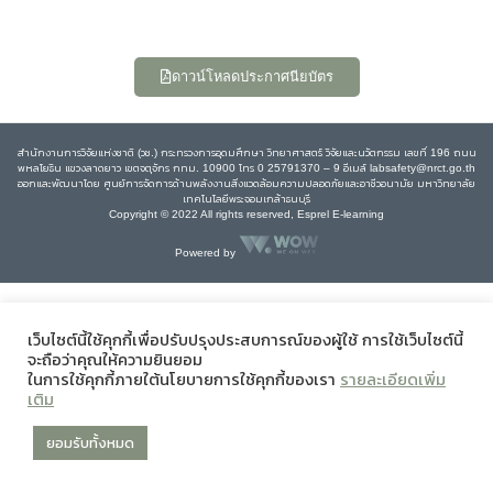
ดาวน์โหลดประกาศนียบัตร
สำนักงานการวิจัยแห่งชาติ (วช.) กระทรวงการอุดมศึกษา วิทยาศาสตร์ วิจัยและนวัตกรรม เลขที่ 196 ถนน
พหลโยธิน แขวงลาดยาว เขตจตุจักร กทม. 10900 โทร 0 25791370 – 9 อีเมล์ labsafety@nrct.go.th
ออกและพัฒนาโดย ศูนย์การจัดการด้านพลังงานสิ่งแวดล้อมความปลอดภัยและอาชีวอนามัย มหาวิทยาลัย
เทคโนโลยีพระจอมเกล้าธนบุรี
Copyright © 2022 All rights reserved, Esprel E-learning
Powered by
เว็บไซต์นี้ใช้คุกกี้เพื่อปรับปรุงประสบการณ์ของผู้ใช้ การใช้เว็บไซต์นี้
จะถือว่าคุณให้ความยินยอม
ในการใช้คุกกี้ภายใต้นโยบายการใช้คุกกี้ของเรา
รายละเอียดเพิ่ม
เติม
ยอมรับทั้งหมด