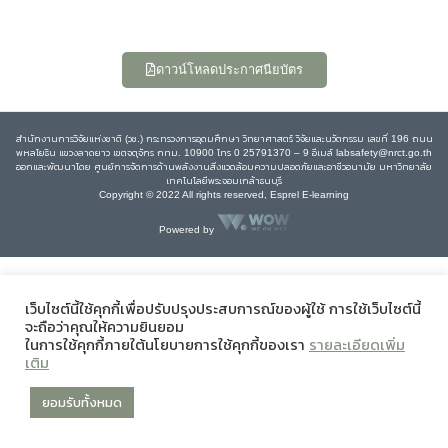
ดาวน์โหลดประกาศนียบัตร
สำนักงานการวิจัยแห่งชาติ (วช.) กระทรวงการอุดมศึกษา วิทยาศาสตร์ วิจัยและนวัตกรรม เลขที่ 196 ถนน
พหลโยธิน แขวงลาดยาว เขตจตุจักร กทม. 10900 โทร 0 25791370 – 9 อีเมล์ labsafety@nrct.go.th
ออกและพัฒนาโดย ศูนย์การจัดการด้านพลังงานสิ่งแวดล้อมความปลอดภัยและอาชีวอนามัย มหาวิทยาลัย
เทคโนโลยีพระจอมเกล้าธนบุรี
Copyright © 2022 All rights reserved, Esprel E-learning
Powered by
เว็บไซต์นี้ใช้คุกกี้เพื่อปรับปรุงประสบการณ์ของผู้ใช้ การใช้เว็บไซต์นี้
จะถือว่าคุณให้ความยินยอม
ในการใช้คุกกี้ภายใต้นโยบายการใช้คุกกี้ของเรา
รายละเอียดเพิ่ม
เติม
ยอมรับทั้งหมด