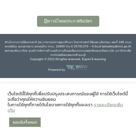
ดาวน์โหลดประกาศนียบัตร
สำนักงานการวิจัยแห่งชาติ (วช.) กระทรวงการอุดมศึกษา วิทยาศาสตร์ วิจัยและนวัตกรรม เลขที่ 196 ถนน
พหลโยธิน แขวงลาดยาว เขตจตุจักร กทม. 10900 โทร 0 25791370 – 9 อีเมล์ labsafety@nrct.go.th
ออกและพัฒนาโดย ศูนย์การจัดการด้านพลังงานสิ่งแวดล้อมความปลอดภัยและอาชีวอนามัย มหาวิทยาลัย
เทคโนโลยีพระจอมเกล้าธนบุรี
Copyright © 2022 All rights reserved, Esprel E-learning
Powered by
เว็บไซต์นี้ใช้คุกกี้เพื่อปรับปรุงประสบการณ์ของผู้ใช้ การใช้เว็บไซต์นี้
จะถือว่าคุณให้ความยินยอม
ในการใช้คุกกี้ภายใต้นโยบายการใช้คุกกี้ของเรา
รายละเอียดเพิ่ม
เติม
ยอมรับทั้งหมด