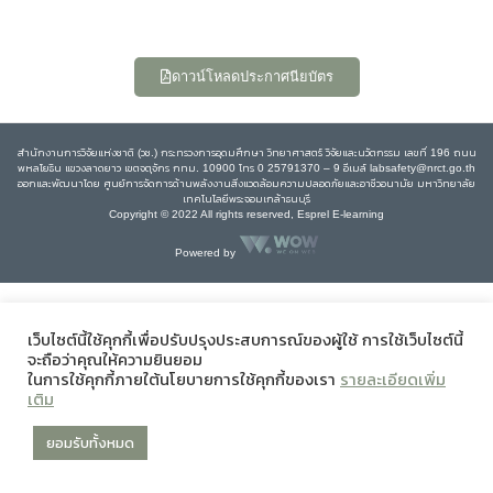
ดาวน์โหลดประกาศนียบัตร
สำนักงานการวิจัยแห่งชาติ (วช.) กระทรวงการอุดมศึกษา วิทยาศาสตร์ วิจัยและนวัตกรรม เลขที่ 196 ถนน
พหลโยธิน แขวงลาดยาว เขตจตุจักร กทม. 10900 โทร 0 25791370 – 9 อีเมล์ labsafety@nrct.go.th
ออกและพัฒนาโดย ศูนย์การจัดการด้านพลังงานสิ่งแวดล้อมความปลอดภัยและอาชีวอนามัย มหาวิทยาลัย
เทคโนโลยีพระจอมเกล้าธนบุรี
Copyright © 2022 All rights reserved, Esprel E-learning
Powered by
เว็บไซต์นี้ใช้คุกกี้เพื่อปรับปรุงประสบการณ์ของผู้ใช้ การใช้เว็บไซต์นี้
จะถือว่าคุณให้ความยินยอม
ในการใช้คุกกี้ภายใต้นโยบายการใช้คุกกี้ของเรา
รายละเอียดเพิ่ม
เติม
ยอมรับทั้งหมด