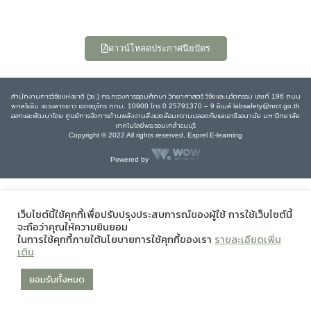
ดาวน์โหลดประกาศนียบัตร
สำนักงานการวิจัยแห่งชาติ (วช.) กระทรวงการอุดมศึกษา วิทยาศาสตร์ วิจัยและนวัตกรรม เลขที่ 196 ถนน
พหลโยธิน แขวงลาดยาว เขตจตุจักร กทม. 10900 โทร 0 25791370 – 9 อีเมล์ labsafety@nrct.go.th
ออกและพัฒนาโดย ศูนย์การจัดการด้านพลังงานสิ่งแวดล้อมความปลอดภัยและอาชีวอนามัย มหาวิทยาลัย
เทคโนโลยีพระจอมเกล้าธนบุรี
Copyright © 2022 All rights reserved, Esprel E-learning
Powered by
เว็บไซต์นี้ใช้คุกกี้เพื่อปรับปรุงประสบการณ์ของผู้ใช้ การใช้เว็บไซต์นี้
จะถือว่าคุณให้ความยินยอม
ในการใช้คุกกี้ภายใต้นโยบายการใช้คุกกี้ของเรา
รายละเอียดเพิ่ม
เติม
ยอมรับทั้งหมด