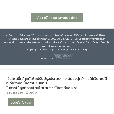
ดาวน์โหลดประกาศนียบัตร
สำนักงานการวิจัยแห่งชาติ (วช.) กระทรวงการอุดมศึกษา วิทยาศาสตร์ วิจัยและนวัตกรรม เลขที่ 196 ถนน
พหลโยธิน แขวงลาดยาว เขตจตุจักร กทม. 10900 โทร 0 25791370 – 9 อีเมล์ labsafety@nrct.go.th
ออกและพัฒนาโดย ศูนย์การจัดการด้านพลังงานสิ่งแวดล้อมความปลอดภัยและอาชีวอนามัย มหาวิทยาลัย
เทคโนโลยีพระจอมเกล้าธนบุรี
Copyright © 2022 All rights reserved, Esprel E-learning
Powered by
เว็บไซต์นี้ใช้คุกกี้เพื่อปรับปรุงประสบการณ์ของผู้ใช้ การใช้เว็บไซต์นี้
จะถือว่าคุณให้ความยินยอม
ในการใช้คุกกี้ภายใต้นโยบายการใช้คุกกี้ของเรา
รายละเอียดเพิ่มเติม
ยอมรับทั้งหมด