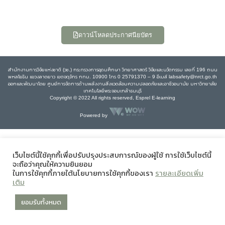
ดาวน์โหลดประกาศนียบัตร
สำนักงานการวิจัยแห่งชาติ (วช.) กระทรวงการอุดมศึกษา วิทยาศาสตร์ วิจัยและนวัตกรรม เลขที่ 196 ถนน
พหลโยธิน แขวงลาดยาว เขตจตุจักร กทม. 10900 โทร 0 25791370 – 9 อีเมล์ labsafety@nrct.go.th
ออกและพัฒนาโดย ศูนย์การจัดการด้านพลังงานสิ่งแวดล้อมความปลอดภัยและอาชีวอนามัย มหาวิทยาลัย
เทคโนโลยีพระจอมเกล้าธนบุรี
Copyright © 2022 All rights reserved, Esprel E-learning
Powered by
เว็บไซต์นี้ใช้คุกกี้เพื่อปรับปรุงประสบการณ์ของผู้ใช้ การใช้เว็บไซต์นี้
จะถือว่าคุณให้ความยินยอม
ในการใช้คุกกี้ภายใต้นโยบายการใช้คุกกี้ของเรา
รายละเอียดเพิ่ม
เติม
ยอมรับทั้งหมด