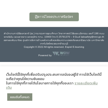
ดาวน์โหลดประกาศนียบัตร
สำนักงานการวิจัยแห่งชาติ (วช.) กระทรวงการอุดมศึกษา วิทยาศาสตร์ วิจัยและนวัตกรรม เลขที่ 196 ถนน
พหลโยธิน แขวงลาดยาว เขตจตุจักร กทม. 10900 โทร 0 25791370 – 9 อีเมล์ labsafety@nrct.go.th
ออกและพัฒนาโดย ศูนย์การจัดการด้านพลังงานสิ่งแวดล้อมความปลอดภัยและอาชีวอนามัย มหาวิทยาลัย
เทคโนโลยีพระจอมเกล้าธนบุรี
Copyright © 2022 All rights reserved, Esprel E-learning
Powered by
เว็บไซต์นี้ใช้คุกกี้เพื่อปรับปรุงประสบการณ์ของผู้ใช้ การใช้เว็บไซต์นี้
จะถือว่าคุณให้ความยินยอม
ในการใช้คุกกี้ภายใต้นโยบายการใช้คุกกี้ของเรา
รายละเอียดเพิ่ม
เติม
ยอมรับทั้งหมด