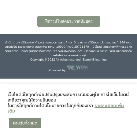
ดาวน์โหลดประกาศนียบัตร
สำนักงานการวิจัยแห่งชาติ (วช.) กระทรวงการอุดมศึกษา วิทยาศาสตร์ วิจัยและนวัตกรรม เลขที่ 196 ถนน
พหลโยธิน แขวงลาดยาว เขตจตุจักร กทม. 10900 โทร 0 25791370 – 9 อีเมล์ labsafety@nrct.go.th
ออกและพัฒนาโดย ศูนย์การจัดการด้านพลังงานสิ่งแวดล้อมความปลอดภัยและอาชีวอนามัย มหาวิทยาลัย
เทคโนโลยีพระจอมเกล้าธนบุรี
Copyright © 2022 All rights reserved, Esprel E-learning
Powered by
เว็บไซต์นี้ใช้คุกกี้เพื่อปรับปรุงประสบการณ์ของผู้ใช้ การใช้เว็บไซต์นี้
จะถือว่าคุณให้ความยินยอม
ในการใช้คุกกี้ภายใต้นโยบายการใช้คุกกี้ของเรา
รายละเอียดเพิ่ม
เติม
ยอมรับทั้งหมด