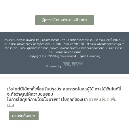
ดาวน์โหลดประกาศนียบัตร
สำนักงานการวิจัยแห่งชาติ (วช.) กระทรวงการอุดมศึกษา วิทยาศาสตร์ วิจัยและนวัตกรรม เลขที่ 196 ถนน
พหลโยธิน แขวงลาดยาว เขตจตุจักร กทม. 10900 โทร 0 25791370 – 9 อีเมล์ labsafety@nrct.go.th
ออกและพัฒนาโดย ศูนย์การจัดการด้านพลังงานสิ่งแวดล้อมความปลอดภัยและอาชีวอนามัย มหาวิทยาลัย
เทคโนโลยีพระจอมเกล้าธนบุรี
Copyright © 2022 All rights reserved, Esprel E-learning
Powered by
เว็บไซต์นี้ใช้คุกกี้เพื่อปรับปรุงประสบการณ์ของผู้ใช้ การใช้เว็บไซต์นี้
จะถือว่าคุณให้ความยินยอม
ในการใช้คุกกี้ภายใต้นโยบายการใช้คุกกี้ของเรา
รายละเอียดเพิ่ม
เติม
ยอมรับทั้งหมด