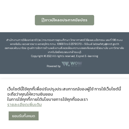
ดาวน์โหลดประกาศนียบัตร
สำนักงานการวิจัยแห่งชาติ (วช.) กระทรวงการอุดมศึกษา วิทยาศาสตร์ วิจัยและนวัตกรรม เลขที่ 196 ถนน
พหลโยธิน แขวงลาดยาว เขตจตุจักร กทม. 10900 โทร 0 25791370 – 9 อีเมล์ labsafety@nrct.go.th
ออกและพัฒนาโดย ศูนย์การจัดการด้านพลังงานสิ่งแวดล้อมความปลอดภัยและอาชีวอนามัย มหาวิทยาลัย
เทคโนโลยีพระจอมเกล้าธนบุรี
Copyright © 2022 All rights reserved, Esprel E-learning
Powered by
เว็บไซต์นี้ใช้คุกกี้เพื่อปรับปรุงประสบการณ์ของผู้ใช้ การใช้เว็บไซต์นี้
จะถือว่าคุณให้ความยินยอม
ในการใช้คุกกี้ภายใต้นโยบายการใช้คุกกี้ของเรา
รายละเอียดเพิ่มเติม
ยอมรับทั้งหมด