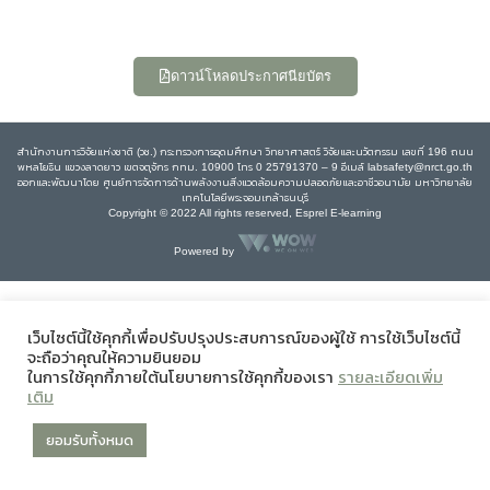
ดาวน์โหลดประกาศนียบัตร
สำนักงานการวิจัยแห่งชาติ (วช.) กระทรวงการอุดมศึกษา วิทยาศาสตร์ วิจัยและนวัตกรรม เลขที่ 196 ถนน
พหลโยธิน แขวงลาดยาว เขตจตุจักร กทม. 10900 โทร 0 25791370 – 9 อีเมล์ labsafety@nrct.go.th
ออกและพัฒนาโดย ศูนย์การจัดการด้านพลังงานสิ่งแวดล้อมความปลอดภัยและอาชีวอนามัย มหาวิทยาลัย
เทคโนโลยีพระจอมเกล้าธนบุรี
Copyright © 2022 All rights reserved, Esprel E-learning
Powered by
เว็บไซต์นี้ใช้คุกกี้เพื่อปรับปรุงประสบการณ์ของผู้ใช้ การใช้เว็บไซต์นี้
จะถือว่าคุณให้ความยินยอม
ในการใช้คุกกี้ภายใต้นโยบายการใช้คุกกี้ของเรา
รายละเอียดเพิ่ม
เติม
ยอมรับทั้งหมด