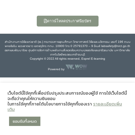
ดาวน์โหลดประกาศนียบัตร
สำนักงานการวิจัยแห่งชาติ (วช.) กระทรวงการอุดมศึกษา วิทยาศาสตร์ วิจัยและนวัตกรรม เลขที่ 196 ถนน
พหลโยธิน แขวงลาดยาว เขตจตุจักร กทม. 10900 โทร 0 25791370 – 9 อีเมล์ labsafety@nrct.go.th
ออกและพัฒนาโดย ศูนย์การจัดการด้านพลังงานสิ่งแวดล้อมความปลอดภัยและอาชีวอนามัย มหาวิทยาลัย
เทคโนโลยีพระจอมเกล้าธนบุรี
Copyright © 2022 All rights reserved, Esprel E-learning
Powered by
เว็บไซต์นี้ใช้คุกกี้เพื่อปรับปรุงประสบการณ์ของผู้ใช้ การใช้เว็บไซต์นี้
จะถือว่าคุณให้ความยินยอม
ในการใช้คุกกี้ภายใต้นโยบายการใช้คุกกี้ของเรา
รายละเอียดเพิ่ม
เติม
ยอมรับทั้งหมด