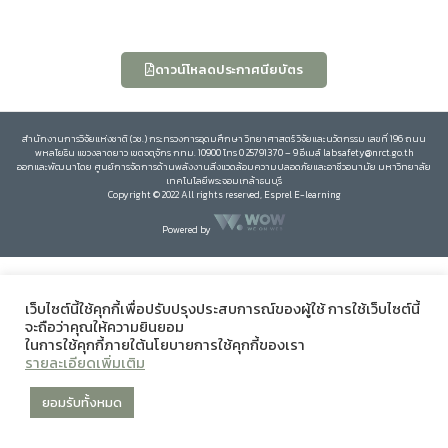
ดาวน์โหลดประกาศนียบัตร
สำนักงานการวิจัยแห่งชาติ (วช.) กระทรวงการอุดมศึกษา วิทยาศาสตร์ วิจัยและนวัตกรรม เลขที่ 196 ถนน
พหลโยธิน แขวงลาดยาว เขตจตุจักร กทม. 10900 โทร 0 25791370 – 9 อีเมล์ labsafety@nrct.go.th
ออกและพัฒนาโดย ศูนย์การจัดการด้านพลังงานสิ่งแวดล้อมความปลอดภัยและอาชีวอนามัย มหาวิทยาลัย
เทคโนโลยีพระจอมเกล้าธนบุรี
Copyright © 2022 All rights reserved, Esprel E-learning
Powered by
เว็บไซต์นี้ใช้คุกกี้เพื่อปรับปรุงประสบการณ์ของผู้ใช้ การใช้เว็บไซต์นี้
จะถือว่าคุณให้ความยินยอม
ในการใช้คุกกี้ภายใต้นโยบายการใช้คุกกี้ของเรา
รายละเอียดเพิ่มเติม
ยอมรับทั้งหมด