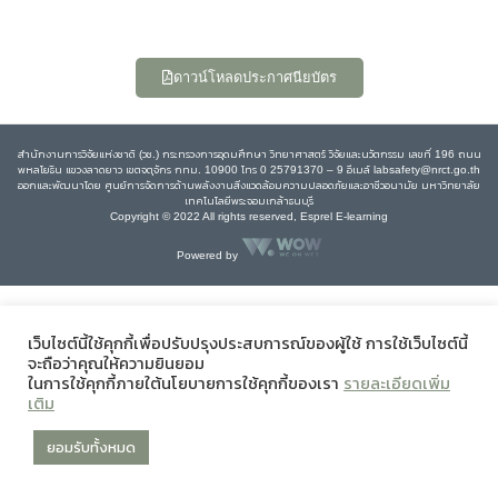
ดาวน์โหลดประกาศนียบัตร
สำนักงานการวิจัยแห่งชาติ (วช.) กระทรวงการอุดมศึกษา วิทยาศาสตร์ วิจัยและนวัตกรรม เลขที่ 196 ถนน
พหลโยธิน แขวงลาดยาว เขตจตุจักร กทม. 10900 โทร 0 25791370 – 9 อีเมล์ labsafety@nrct.go.th
ออกและพัฒนาโดย ศูนย์การจัดการด้านพลังงานสิ่งแวดล้อมความปลอดภัยและอาชีวอนามัย มหาวิทยาลัย
เทคโนโลยีพระจอมเกล้าธนบุรี
Copyright © 2022 All rights reserved, Esprel E-learning
Powered by
เว็บไซต์นี้ใช้คุกกี้เพื่อปรับปรุงประสบการณ์ของผู้ใช้ การใช้เว็บไซต์นี้
จะถือว่าคุณให้ความยินยอม
ในการใช้คุกกี้ภายใต้นโยบายการใช้คุกกี้ของเรา
รายละเอียดเพิ่ม
เติม
ยอมรับทั้งหมด