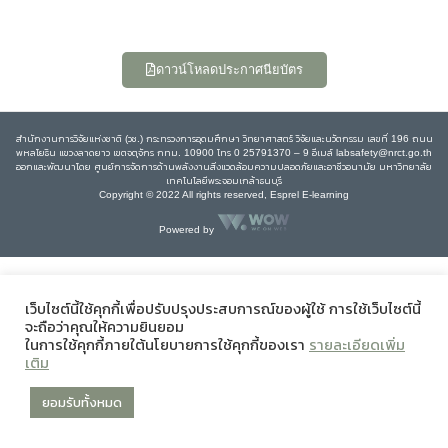
ดาวน์โหลดประกาศนียบัตร
สำนักงานการวิจัยแห่งชาติ (วช.) กระทรวงการอุดมศึกษา วิทยาศาสตร์ วิจัยและนวัตกรรม เลขที่ 196 ถนน
พหลโยธิน แขวงลาดยาว เขตจตุจักร กทม. 10900 โทร 0 25791370 – 9 อีเมล์ labsafety@nrct.go.th
ออกและพัฒนาโดย ศูนย์การจัดการด้านพลังงานสิ่งแวดล้อมความปลอดภัยและอาชีวอนามัย มหาวิทยาลัย
เทคโนโลยีพระจอมเกล้าธนบุรี
Copyright © 2022 All rights reserved, Esprel E-learning
Powered by
เว็บไซต์นี้ใช้คุกกี้เพื่อปรับปรุงประสบการณ์ของผู้ใช้ การใช้เว็บไซต์นี้
จะถือว่าคุณให้ความยินยอม
ในการใช้คุกกี้ภายใต้นโยบายการใช้คุกกี้ของเรา
รายละเอียดเพิ่ม
เติม
ยอมรับทั้งหมด