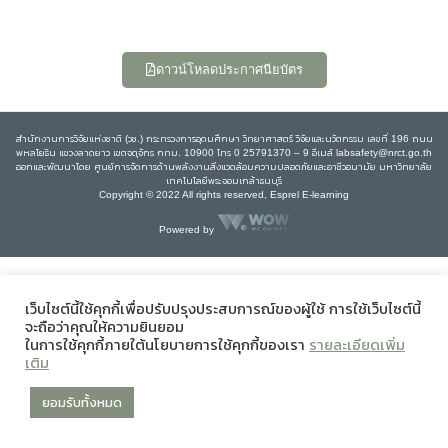
ดาวน์โหลดประกาศนียบัตร
สำนักงานการวิจัยแห่งชาติ (วช.) กระทรวงการอุดมศึกษา วิทยาศาสตร์ วิจัยและนวัตกรรม เลขที่ 196 ถนน
พหลโยธิน แขวงลาดยาว เขตจตุจักร กทม. 10900 โทร 0 25791370 – 9 อีเมล์ labsafety@nrct.go.th
ออกและพัฒนาโดย ศูนย์การจัดการด้านพลังงานสิ่งแวดล้อมความปลอดภัยและอาชีวอนามัย มหาวิทยาลัย
เทคโนโลยีพระจอมเกล้าธนบุรี
Copyright © 2022 All rights reserved, Esprel E-learning
Powered by
เว็บไซต์นี้ใช้คุกกี้เพื่อปรับปรุงประสบการณ์ของผู้ใช้ การใช้เว็บไซต์นี้
จะถือว่าคุณให้ความยินยอม
ในการใช้คุกกี้ภายใต้นโยบายการใช้คุกกี้ของเรา
รายละเอียดเพิ่ม
เติม
ยอมรับทั้งหมด