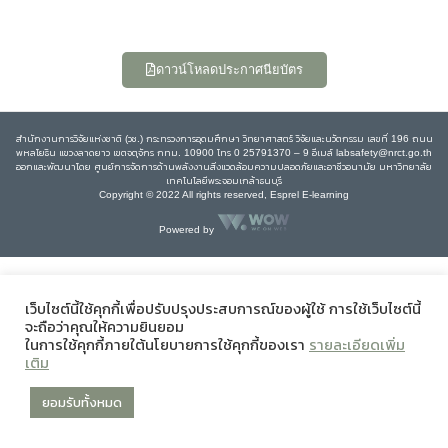
ดาวน์โหลดประกาศนียบัตร
สำนักงานการวิจัยแห่งชาติ (วช.) กระทรวงการอุดมศึกษา วิทยาศาสตร์ วิจัยและนวัตกรรม เลขที่ 196 ถนน
พหลโยธิน แขวงลาดยาว เขตจตุจักร กทม. 10900 โทร 0 25791370 – 9 อีเมล์ labsafety@nrct.go.th
ออกและพัฒนาโดย ศูนย์การจัดการด้านพลังงานสิ่งแวดล้อมความปลอดภัยและอาชีวอนามัย มหาวิทยาลัย
เทคโนโลยีพระจอมเกล้าธนบุรี
Copyright © 2022 All rights reserved, Esprel E-learning
Powered by
เว็บไซต์นี้ใช้คุกกี้เพื่อปรับปรุงประสบการณ์ของผู้ใช้ การใช้เว็บไซต์นี้
จะถือว่าคุณให้ความยินยอม
ในการใช้คุกกี้ภายใต้นโยบายการใช้คุกกี้ของเรา
รายละเอียดเพิ่ม
เติม
ยอมรับทั้งหมด