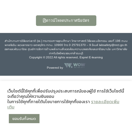
ดาวน์โหลดประกาศนียบัตร
สำนักงานการวิจัยแห่งชาติ (วช.) กระทรวงการอุดมศึกษา วิทยาศาสตร์ วิจัยและนวัตกรรม เลขที่ 196 ถนน
พหลโยธิน แขวงลาดยาว เขตจตุจักร กทม. 10900 โทร 0 25791370 – 9 อีเมล์ labsafety@nrct.go.th
ออกและพัฒนาโดย ศูนย์การจัดการด้านพลังงานสิ่งแวดล้อมความปลอดภัยและอาชีวอนามัย มหาวิทยาลัย
เทคโนโลยีพระจอมเกล้าธนบุรี
Copyright © 2022 All rights reserved, Esprel E-learning
Powered by
เว็บไซต์นี้ใช้คุกกี้เพื่อปรับปรุงประสบการณ์ของผู้ใช้ การใช้เว็บไซต์นี้
จะถือว่าคุณให้ความยินยอม
ในการใช้คุกกี้ภายใต้นโยบายการใช้คุกกี้ของเรา
รายละเอียดเพิ่ม
เติม
ยอมรับทั้งหมด