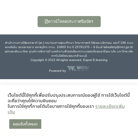
ดาวน์โหลดประกาศนียบัตร
สำนักงานการวิจัยแห่งชาติ (วช.) กระทรวงการอุดมศึกษา วิทยาศาสตร์ วิจัยและนวัตกรรม เลขที่ 196 ถนน
พหลโยธิน แขวงลาดยาว เขตจตุจักร กทม. 10900 โทร 0 25791370 – 9 อีเมล์ labsafety@nrct.go.th
ออกและพัฒนาโดย ศูนย์การจัดการด้านพลังงานสิ่งแวดล้อมความปลอดภัยและอาชีวอนามัย มหาวิทยาลัย
เทคโนโลยีพระจอมเกล้าธนบุรี
Copyright © 2022 All rights reserved, Esprel E-learning
Powered by
เว็บไซต์นี้ใช้คุกกี้เพื่อปรับปรุงประสบการณ์ของผู้ใช้ การใช้เว็บไซต์นี้
จะถือว่าคุณให้ความยินยอม
ในการใช้คุกกี้ภายใต้นโยบายการใช้คุกกี้ของเรา
รายละเอียดเพิ่ม
เติม
ยอมรับทั้งหมด