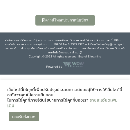
ดาวน์โหลดประกาศนียบัตร
สำนักงานการวิจัยแห่งชาติ (วช.) กระทรวงการอุดมศึกษา วิทยาศาสตร์ วิจัยและนวัตกรรม เลขที่ 196 ถนน
พหลโยธิน แขวงลาดยาว เขตจตุจักร กทม. 10900 โทร 0 25791370 – 9 อีเมล์ labsafety@nrct.go.th
ออกและพัฒนาโดย ศูนย์การจัดการด้านพลังงานสิ่งแวดล้อมความปลอดภัยและอาชีวอนามัย มหาวิทยาลัย
เทคโนโลยีพระจอมเกล้าธนบุรี
Copyright © 2022 All rights reserved, Esprel E-learning
Powered by
เว็บไซต์นี้ใช้คุกกี้เพื่อปรับปรุงประสบการณ์ของผู้ใช้ การใช้เว็บไซต์นี้
จะถือว่าคุณให้ความยินยอม
ในการใช้คุกกี้ภายใต้นโยบายการใช้คุกกี้ของเรา
รายละเอียดเพิ่ม
เติม
ยอมรับทั้งหมด