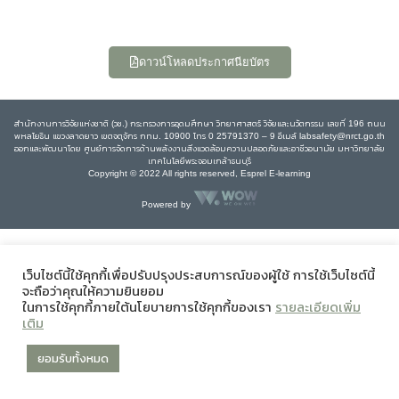
ดาวน์โหลดประกาศนียบัตร
สำนักงานการวิจัยแห่งชาติ (วช.) กระทรวงการอุดมศึกษา วิทยาศาสตร์ วิจัยและนวัตกรรม เลขที่ 196 ถนน
พหลโยธิน แขวงลาดยาว เขตจตุจักร กทม. 10900 โทร 0 25791370 – 9 อีเมล์ labsafety@nrct.go.th
ออกและพัฒนาโดย ศูนย์การจัดการด้านพลังงานสิ่งแวดล้อมความปลอดภัยและอาชีวอนามัย มหาวิทยาลัย
เทคโนโลยีพระจอมเกล้าธนบุรี
Copyright © 2022 All rights reserved, Esprel E-learning
Powered by
เว็บไซต์นี้ใช้คุกกี้เพื่อปรับปรุงประสบการณ์ของผู้ใช้ การใช้เว็บไซต์นี้
จะถือว่าคุณให้ความยินยอม
ในการใช้คุกกี้ภายใต้นโยบายการใช้คุกกี้ของเรา
รายละเอียดเพิ่ม
เติม
ยอมรับทั้งหมด