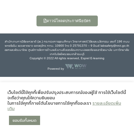
ดาวน์โหลดประกาศนียบัตร
สำนักงานการวิจัยแห่งชาติ (วช.) กระทรวงการอุดมศึกษา วิทยาศาสตร์ วิจัยและนวัตกรรม เลขที่ 196 ถนน
พหลโยธิน แขวงลาดยาว เขตจตุจักร กทม. 10900 โทร 0 25791370 – 9 อีเมล์ labsafety@nrct.go.th
ออกและพัฒนาโดย ศูนย์การจัดการด้านพลังงานสิ่งแวดล้อมความปลอดภัยและอาชีวอนามัย มหาวิทยาลัย
เทคโนโลยีพระจอมเกล้าธนบุรี
Copyright © 2022 All rights reserved, Esprel E-learning
Powered by
เว็บไซต์นี้ใช้คุกกี้เพื่อปรับปรุงประสบการณ์ของผู้ใช้ การใช้เว็บไซต์นี้
จะถือว่าคุณให้ความยินยอม
ในการใช้คุกกี้ภายใต้นโยบายการใช้คุกกี้ของเรา
รายละเอียดเพิ่ม
เติม
ยอมรับทั้งหมด