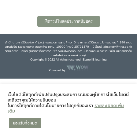
ดาวน์โหลดประกาศนียบัตร
สำนักงานการวิจัยแห่งชาติ (วช.) กระทรวงการอุดมศึกษา วิทยาศาสตร์ วิจัยและนวัตกรรม เลขที่ 196 ถนน
พหลโยธิน แขวงลาดยาว เขตจตุจักร กทม. 10900 โทร 0 25791370 – 9 อีเมล์ labsafety@nrct.go.th
ออกและพัฒนาโดย ศูนย์การจัดการด้านพลังงานสิ่งแวดล้อมความปลอดภัยและอาชีวอนามัย มหาวิทยาลัย
เทคโนโลยีพระจอมเกล้าธนบุรี
Copyright © 2022 All rights reserved, Esprel E-learning
Powered by
เว็บไซต์นี้ใช้คุกกี้เพื่อปรับปรุงประสบการณ์ของผู้ใช้ การใช้เว็บไซต์นี้
จะถือว่าคุณให้ความยินยอม
ในการใช้คุกกี้ภายใต้นโยบายการใช้คุกกี้ของเรา
รายละเอียดเพิ่ม
เติม
ยอมรับทั้งหมด