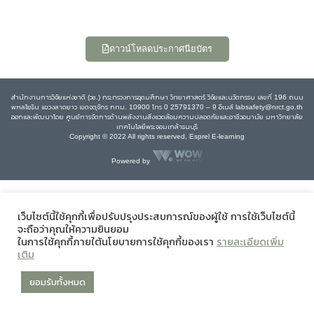
ดาวน์โหลดประกาศนียบัตร
สำนักงานการวิจัยแห่งชาติ (วช.) กระทรวงการอุดมศึกษา วิทยาศาสตร์ วิจัยและนวัตกรรม เลขที่ 196 ถนน
พหลโยธิน แขวงลาดยาว เขตจตุจักร กทม. 10900 โทร 0 25791370 – 9 อีเมล์ labsafety@nrct.go.th
ออกและพัฒนาโดย ศูนย์การจัดการด้านพลังงานสิ่งแวดล้อมความปลอดภัยและอาชีวอนามัย มหาวิทยาลัย
เทคโนโลยีพระจอมเกล้าธนบุรี
Copyright © 2022 All rights reserved, Esprel E-learning
Powered by
เว็บไซต์นี้ใช้คุกกี้เพื่อปรับปรุงประสบการณ์ของผู้ใช้ การใช้เว็บไซต์นี้
จะถือว่าคุณให้ความยินยอม
ในการใช้คุกกี้ภายใต้นโยบายการใช้คุกกี้ของเรา
รายละเอียดเพิ่ม
เติม
ยอมรับทั้งหมด