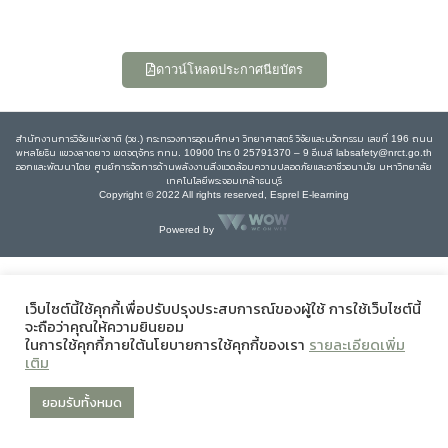
ดาวน์โหลดประกาศนียบัตร
สำนักงานการวิจัยแห่งชาติ (วช.) กระทรวงการอุดมศึกษา วิทยาศาสตร์ วิจัยและนวัตกรรม เลขที่ 196 ถนน
พหลโยธิน แขวงลาดยาว เขตจตุจักร กทม. 10900 โทร 0 25791370 – 9 อีเมล์ labsafety@nrct.go.th
ออกและพัฒนาโดย ศูนย์การจัดการด้านพลังงานสิ่งแวดล้อมความปลอดภัยและอาชีวอนามัย มหาวิทยาลัย
เทคโนโลยีพระจอมเกล้าธนบุรี
Copyright © 2022 All rights reserved, Esprel E-learning
Powered by
เว็บไซต์นี้ใช้คุกกี้เพื่อปรับปรุงประสบการณ์ของผู้ใช้ การใช้เว็บไซต์นี้
จะถือว่าคุณให้ความยินยอม
ในการใช้คุกกี้ภายใต้นโยบายการใช้คุกกี้ของเรา
รายละเอียดเพิ่ม
เติม
ยอมรับทั้งหมด