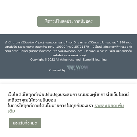
ดาวน์โหลดประกาศนียบัตร
สำนักงานการวิจัยแห่งชาติ (วช.) กระทรวงการอุดมศึกษา วิทยาศาสตร์ วิจัยและนวัตกรรม เลขที่ 196 ถนน
พหลโยธิน แขวงลาดยาว เขตจตุจักร กทม. 10900 โทร 0 25791370 – 9 อีเมล์ labsafety@nrct.go.th
ออกและพัฒนาโดย ศูนย์การจัดการด้านพลังงานสิ่งแวดล้อมความปลอดภัยและอาชีวอนามัย มหาวิทยาลัย
เทคโนโลยีพระจอมเกล้าธนบุรี
Copyright © 2022 All rights reserved, Esprel E-learning
Powered by
เว็บไซต์นี้ใช้คุกกี้เพื่อปรับปรุงประสบการณ์ของผู้ใช้ การใช้เว็บไซต์นี้
จะถือว่าคุณให้ความยินยอม
ในการใช้คุกกี้ภายใต้นโยบายการใช้คุกกี้ของเรา
รายละเอียดเพิ่ม
เติม
ยอมรับทั้งหมด