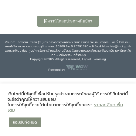
ดาวน์โหลดประกาศนียบัตร
สำนักงานการวิจัยแห่งชาติ (วช.) กระทรวงการอุดมศึกษา วิทยาศาสตร์ วิจัยและนวัตกรรม เลขที่ 196 ถนน
พหลโยธิน แขวงลาดยาว เขตจตุจักร กทม. 10900 โทร 0 25791370 – 9 อีเมล์ labsafety@nrct.go.th
ออกและพัฒนาโดย ศูนย์การจัดการด้านพลังงานสิ่งแวดล้อมความปลอดภัยและอาชีวอนามัย มหาวิทยาลัย
เทคโนโลยีพระจอมเกล้าธนบุรี
Copyright © 2022 All rights reserved, Esprel E-learning
Powered by
เว็บไซต์นี้ใช้คุกกี้เพื่อปรับปรุงประสบการณ์ของผู้ใช้ การใช้เว็บไซต์นี้
จะถือว่าคุณให้ความยินยอม
ในการใช้คุกกี้ภายใต้นโยบายการใช้คุกกี้ของเรา
รายละเอียดเพิ่ม
เติม
ยอมรับทั้งหมด