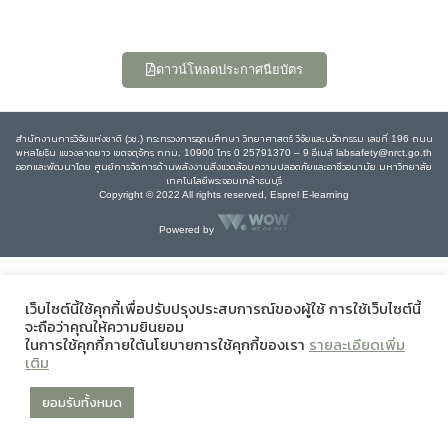
ดาวน์โหลดประกาศนียบัตร
สำนักงานการวิจัยแห่งชาติ (วช.) กระทรวงการอุดมศึกษา วิทยาศาสตร์ วิจัยและนวัตกรรม เลขที่ 196 ถนน
พหลโยธิน แขวงลาดยาว เขตจตุจักร กทม. 10900 โทร 0 25791370 – 9 อีเมล์ labsafety@nrct.go.th
ออกและพัฒนาโดย ศูนย์การจัดการด้านพลังงานสิ่งแวดล้อมความปลอดภัยและอาชีวอนามัย มหาวิทยาลัย
เทคโนโลยีพระจอมเกล้าธนบุรี
Copyright © 2022 All rights reserved, Esprel E-learning
Powered by
เว็บไซต์นี้ใช้คุกกี้เพื่อปรับปรุงประสบการณ์ของผู้ใช้ การใช้เว็บไซต์นี้
จะถือว่าคุณให้ความยินยอม
ในการใช้คุกกี้ภายใต้นโยบายการใช้คุกกี้ของเรา
รายละเอียดเพิ่ม
เติม
ยอมรับทั้งหมด